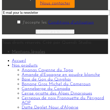
Nous contacter
J'accepte les
Conditions d'utilisation
Tous droits réservés. Créé par Quendi Studio.
Mentions légales
Accueil
Nos produits
Ananas Cayenne du Togo
Amande d’Espagne en poudre blanche
Baie de Goji du Qinghai
Banane Gros Michel du Cameroun
Canneberge du Canada
Cerise griotte des Alpes Dinariques
Cerneaux de noix Franquette du Périgord
AOP
Datte Deglet Nour d'Algérie