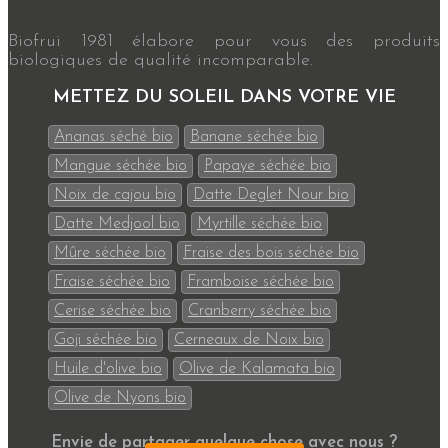
Biofrui 1981 élabore pour vous des produits
biologiques de qualité incomparable.
METTEZ DU SOLEIL DANS VOTRE VIE
Ananas séché bio
Banane séchée bio
Mangue séchée bio
Papaye séchée bio
Noix de cajou bio
Datte Deglet Nour bio
Datte Medjool bio
Myrtille séchée bio
Mûre séchée bio
Fraise des bois séchée bio
Fraise séchée bio
Framboise séchée bio
Cerise séchée bio
Cranberry séchée bio
Goji séchée bio
Cerneaux de Noix bio
Huile d'olive bio
Olive de Kalamata bio
Olive de Nyons bio
Envie de partager quelque chose avec nous ?