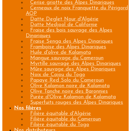
Cerise griotte des Alpes Dinariques
Cerneaux de noix Franquette du Périgord
AOP
Datte Deglet Nour d'Algérie
Datte Medjool de Californie
Fraise des bois sauvage des Alpes
Dinariques
Fraise Senga des Alpes Dinariques
Framboise des Alpes Dinariques
Huile d'olive de Kalamata
Mangue sauvage du Cameroun
Myrtille sauvage des Alpes Dinariques
Mûre sauvage des Alpes Dinariques
Noix de Cajou du Togo
Papaye Red Solo du Cameroun
Olive Kalamon noire de Kalamata
Olive Tanche noire des Baronnies
Purée d'Olive Kalamon de Kalamata
Superfuits rouges des Alpes Dinariques
Nos filières
Filière équitable d'Algérie
Filière équitable du Cameroun
Filière équitable du Togo
Nos distributeurs