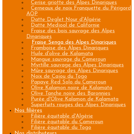
Cerise griotte des Alpes Dinariques
Cerneaux de noix Franquette du Périgord
AOP
Datte Deglet Nour d'Algérie
Datte Medjool de Californie
Fraise des bois sauvage des Alpes
Dinariques
Fraise Senga des Alpes Dinariques
Framboise des Alpes Dinariques
Huile d'olive de Kalamata
Mangue sauvage du Cameroun
Myrtille sauvage des Alpes Dinariques
Mûre sauvage des Alpes Dinariques
Noix de Cajou du Togo
Papaye Red Solo du Cameroun
Olive Kalamon noire de Kalamata
Olive Tanche noire des Baronnies
Purée d'Olive Kalamon de Kalamata
Superfuits rouges des Alpes Dinariques
Nos filières
Filière équitable d'Algérie
Filière équitable du Cameroun
Filière équitable du Togo
Nos distributeurs