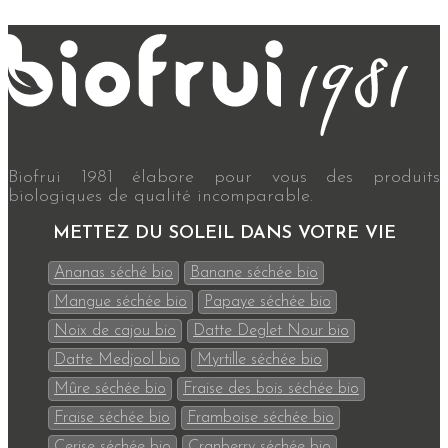
Biofrui 1981 élabore pour vous des produits
biologiques de qualité incomparable.
METTEZ DU SOLEIL DANS VOTRE VIE
Ananas séché bio
Banane séchée bio
Mangue séchée bio
Papaye séchée bio
Noix de cajou bio
Datte Deglet Nour bio
Datte Medjool bio
Myrtille séchée bio
Mûre séchée bio
Fraise des bois séchée bio
Fraise séchée bio
Framboise séchée bio
Cerise séchée bio
Cranberry séchée bio