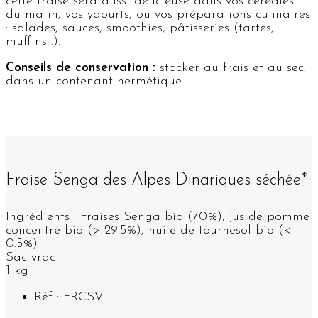
cette fraise sera aussi délicieuse dans vos céréales
du matin, vos yaourts, ou vos préparations culinaires
: salades, sauces, smoothies, pâtisseries (tartes,
muffins…).
Conseils de conservation :
stocker au frais et au sec,
dans un contenant hermétique.
Fraise Senga des Alpes Dinariques séchée*
Ingrédients : Fraises Senga bio (70%), jus de pomme
concentré bio (> 29.5%), huile de tournesol bio (<
0.5%)
Sac vrac
1 kg
Réf : FRCSV