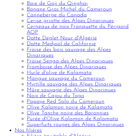
Baie de Goji du Qinghai
Banane Gros Michel du Cameroun
Canneberge du Canada
Cerise griotte des Alpes Dinariques
Cerneaux de noix Franquette du Périgord
AOP
Datte Deglet Nour d'Algérie
Datte Medjool de Californie
Fraise des bois sauvage des Alpes
Dinariques
Fraise Senga des Alpes Dinariques
Framboise des Alpes Dinariques
Huile d'olive de Kalamata
Mangue sauvage du Cameroun
Myrtille sauvage des Alpes Dinariques
Mûre sauvage des Alpes Dinariques
Noix de Cajou du Togo
Papaye Red Solo du Cameroun
Olive Kalamon noire de Kalamata
Olive Tanche noire des Baronnies
Purée d'Olive Kalamon de Kalamata
Superfuits rouges des Alpes Dinariques
Nos filières